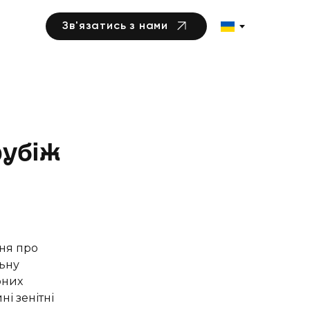
Зв'язатись з нами
рубіж
ння про
льну
рних
і зенітні