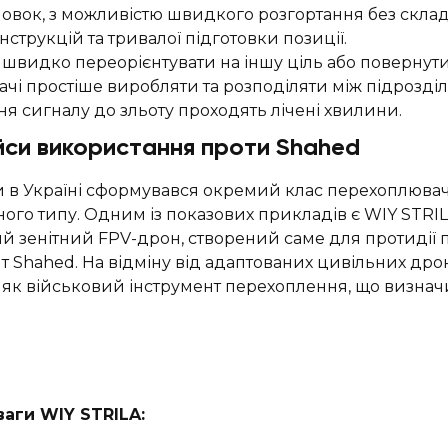
новок, з можливістю швидкого розгортання без скла
струкцій та тривалої підготовки позиції.
видко переорієнтувати на іншу ціль або повернути п
чі простіше виробляти та розподіляти між підрозді
я сигналу до зльоту проходять лічені хвилини.
йси використання проти Shahed
ки в Україні сформувався окремий клас перехоплювач
ого типу. Одним із показових прикладів є WIY STRIL
ий зенітний FPV-дрон, створений саме для протидії 
т Shahed. На відміну від адаптованих цивільних дрон
 як військовий інструмент перехоплення, що визначи
аги WIY STRILA: