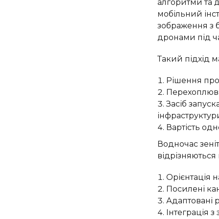
алгоритми та 
мобільний інст
зображення з 
дронами під ч
Такий підхід м
Рішення про
Перехоплюва
Засіб запуск
інфраструктур
Вартість одн
Водночас зеніт
відрізняються
Орієнтація н
Посилені кан
Адаптовані 
Інтеграція 