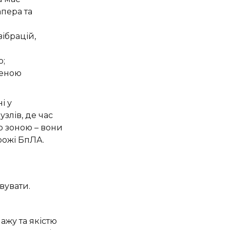
апера та
ібрацій,
ю;
женою
і у
узлів, де час
ю зоною – вони
рожі БпЛА.
вувати.
ажу та якістю