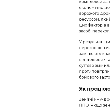
комплекси зал
економічно до
ворожого дрона
ресурсом, яки
цих факторів 
засобі перехо
У результаті ц
перехоплювача
замінюють кла
від дешевих та
суттєво змінил
протиповітрян
бойового засто
Як працюю
Зенітні FPV-д
ППО. Якщо зен