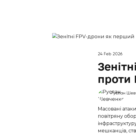
24 Feb 2026
Зенітн
проти
Руслан Шев
Масовані атак
повітряну обо
інфраструктур
мешканців, ств