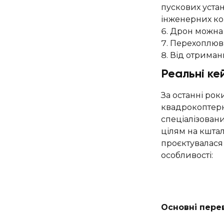
пускових уста
інженерних кон
Дрон можна ш
Перехоплюва
Від отриманн
Реальні ке
За останні ро
квадрокоптерн
спеціалізован
цілям на кштал
проєктувалася
особливості:
Основні перев