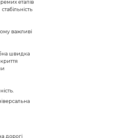
ремих етапів
стабільність
тому важливі
ібна швидка
икриття
ми
ість.
ніверсальна
а дорогі