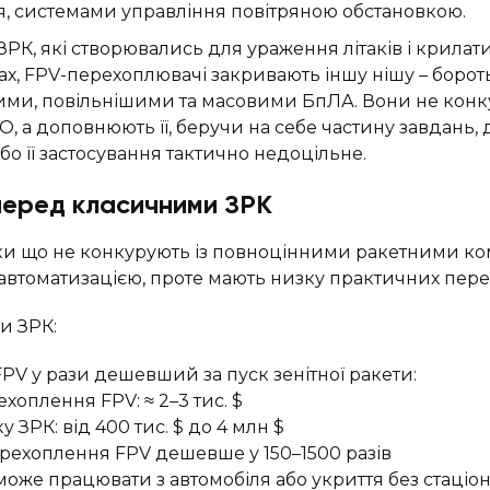
, системами управління повітряною обстановкою.
 ЗРК, які створювались для ураження літаків і крилат
х, FPV-перехоплювачі закривають іншу нішу – борот
ми, повільнішими та масовими БпЛА. Вони не конку
 а доповнюють її, беручи на себе частину завдань, 
бо її застосування тактично недоцільне.
перед класичними ЗРК
оки що не конкурують із повноцінними ракетними к
 автоматизацією, проте мають низку практичних пере
и ЗРК:
PV у рази дешевший за пуск зенітної ракети:
ехоплення FPV: ≈ 2–3 тис. $
у ЗРК: від 400 тис. $ до 4 млн $
ерехоплення FPV дешевше у 150–1500 разів
може працювати з автомобіля або укриття без стаціо