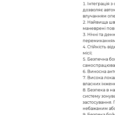
Інтеграція з
дозволяє авто
влучанням опе
Найвища шви
маневрені пові
Нічні та ден
перемиканням 
Стійкість ві
місії;
Безпечна бой
самоспрацюва
Виносна анте
Висока локал
власних інжен
Безпека в н
систему зонува
застосування. 
небажаним або
Безпека бой