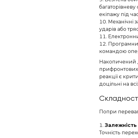
багаторівневу 
екіпажу під ча
Механічні 
ударів або тря
Електронни
Програмний
командою опер
Накопичений д
прифронтових м
реакції є кри
доцільні на вс
Складност
Попри переваги
Залежність 
Точність перех