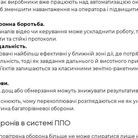
нак виробники вже працюють над автоматизацією ок
б зменшити навантаження на оператора і підвищити 
ронна боротьба.
налів відео чи керування може ускладнити роботу, 
ти та стійкі протоколи.
альність.
ачі найбільш ефективні у ближній зоні дії, де потр
ільність, тоді як завдання дальнього й висотного пр
об’єктів залишаються за класичними зенітно-ракетни
ви.
, дощ або обмерзання можуть знижувати результативн
яснюють, чому перехоплювачі розглядаються не як у
стина багаторівневої оборони.
ронів в системі ППО
повітряна оборона більше не може спиратися лише н