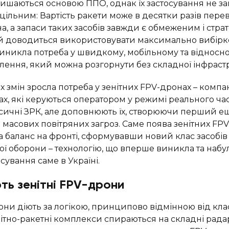
ишаються основою ППО, однак їх застосування не з
цільним: Вартість ракети може в десятки разів пере
, а запаси таких засобів завжди є обмеженим і стра
й доводиться використовувати максимально вибірков
виникла потреба у швидкому, мобільному та віднос
плення, який можна розгорнути без складної інфраст
их змін зросла потреба у зенітних FPV-дронах – компа
х, які керуються оператором у режимі реального час
сичні ЗРК, але доповнюють їх, створюючи перший е
 масових повітряних загроз. Саме поява зенітних FP
а баланс на фронті, сформувавши новий клас засобів
ої оборони – технологію, що вперше виникла та набу
сування саме в Україні.
ть зенітні FPV-дрони
рони діють за логікою, принципово відмінною від кл
ітно-ракетні комплекси спираються на складні рада