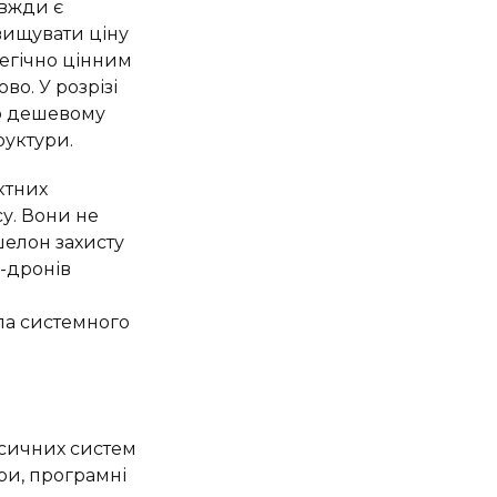
авжди є
вищувати ціну
тегічно цінним
о. У розрізі
но дешевому
руктури.
ктних
у. Вони не
шелон захисту
V-дронів
ла системного
асичних систем
ри, програмні