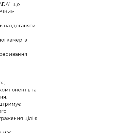
ADA”, що
ручним
ть наздоганяти
ої камер із
переривання
я;
компонентів та
ня.
ідтримує
ого
ураження цілі є
а має