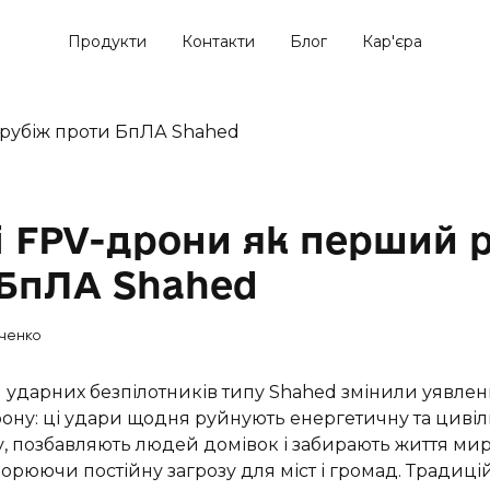
Продукти
Контакти
Блог
Кар'єра
і FPV-дрони як перший 
 БпЛА Shahed
ченко
и ударних безпілотників типу Shahed змінили уявле
рону: ці удари щодня руйнують енергетичну та циві
у, позбавляють людей домівок і забирають життя ми
орюючи постійну загрозу для міст і громад. Традиційн