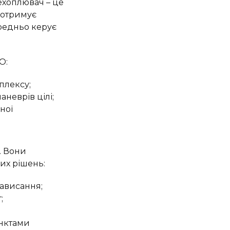
ехоплювач – це
н отримує
ередньо керує
О:
плексу;
неврів цілі;
ної
. Вони
их рішень:
зависання;
;
унктами