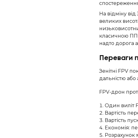
спостереження
На відміну від
великих висота
низьковисотни
класичною ППО,
надто дорога а
Переваги 
Зенітні FPV п
дальністю або
FPV-дрон прот
Один виліт F
Вартість пер
Вартість пуск
Економія: п
Розрахунок 