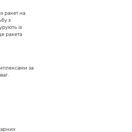
их ракет на
ьбу з
рують із
де ракета
омплексами за
ваг.
нарних