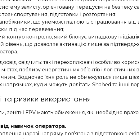
систему захисту, орієнтовану передусім на безпеку с
с транспортування, підготовки і розгортання:
запобіжники, що унеможливлюють спрацювання від в
ски під час перевезення;
й контур контролю, який блокує випадкову ініціаці
 рівень, що дозволяє активацію лише за підтверд
атора.
освід свідчить: такі перехоплювачі особливо корисн
істах, поблизу енергетичних об’єктів і логістичних в
тичним. Водночас їхня роль не обмежується лише ціє
іх напрямках, куди можуть долітати Shahed та інші во
і та ризики використання
, зенітні FPV мають обмеження, які необхідно врахо
від навичок оператора.
оплення наразі напряму пов’язана з підготовкою екіп