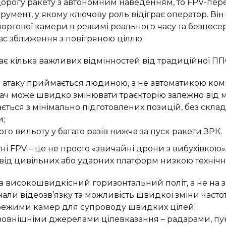
дорогу ракету з автономним наведенням, то FPV-пер
румент, у якому ключову роль відіграє оператор. Ві
бортової камери в режимі реального часу та безпос
ас зближення з повітряною ціллю.
ає кілька важливих відмінностей від традиційної ПП
 атаку приймається людиною, а не автоматикою ком
ч може швидко змінювати траєкторію залежно від ма
ається з мінімально підготовлених позицій, без склад
и;
ого вильоту у багато разів нижча за пуск ракети ЗРК.
ні FPV – це не просто «звичайні дрони з вибухівкою»
 від цивільних або ударних платформ низкою технічн
а високошвидкісний горизонтальний політ, а не на 
али відеозв’язку та можливість швидкої зміни частот
режими камер для супроводу швидких цілей;
з зовнішніми джерелами цілевказання – радарами, п