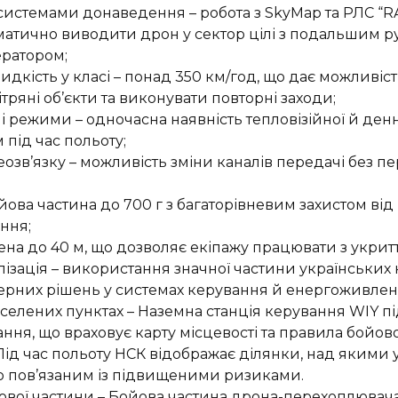
 системами донаведення – робота з SkyMap та РЛС “R
матично виводити дрон у сектор цілі з подальшим 
ратором;
дкість у класі – понад 350 км/год, що дає можливіс
тряні об’єкти та виконувати повторні заходи;
ні режими – одночасна наявність тепловізійної й денн
під час польоту;
деозв’язку – можливість зміни каналів передачі без 
ова частина до 700 г з багаторівневим захистом від
ння;
на до 40 м, що дозволяє екіпажу працювати з укритт
ізація – використання значної частини українських 
ерних рішень у системах керування й енергоживлен
аселених пунктах – Наземна станція керування WIY п
ння, що враховує карту місцевості та правила бойов
Під час польоту НСК відображає ділянки, над якими 
 пов’язаним із підвищеними ризиками.
ової частини – Бойова частина дрона-перехоплювач