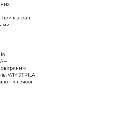
дних
ри її втраті.
лами.
ів
A –
повітряним
ів, WIY STRILA
ло її ключові