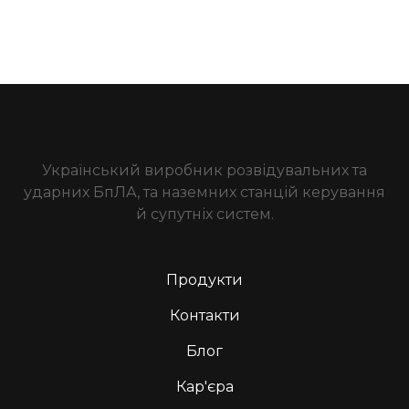
Український виробник розвідувальних та
ударних БпЛА, та наземних станцій керування
й супутніх систем.
Продукти
Контакти
Блог
Кар'єра