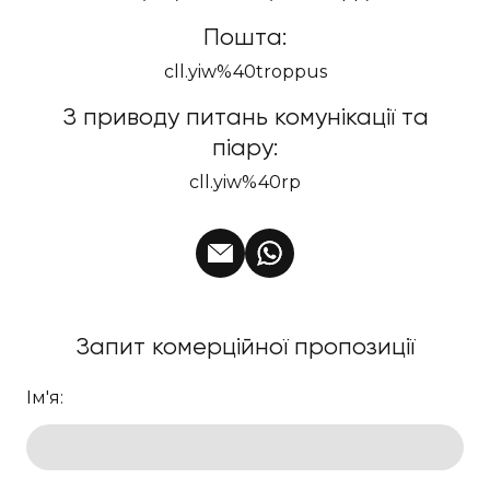
Пошта:
cll.yiw%40troppus
З приводу питань комунікації та
піару:
cll.yiw%40rp
Запит комерційної пропозиції
Ім'я: