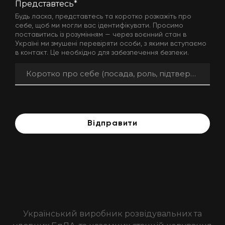
Представтесь
*
Будь ласка, представтесь та коротко розкажіть про
себе, щоб ми могли вас ідентифікувати. Просимо
поставитись із розумінням — через воєнний стан в
Україні ми змушені перевіряти особи, з якими вступаємо
в контакт. Це необхідно для забезпечення безпеки.
Відправити
Український виробник розвідувальних та