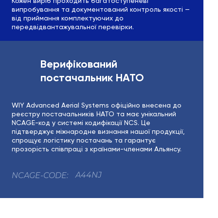
Кожен виріб проходить багатоступеневі
випробування та документований контроль якості —
від приймання комплектуючих до
передвідвантажувальної перевірки.
Верифікований
постачальник НАТО
WIY Advanced Aerial Systems офіційно внесена до
реєстру постачальників НАТО та має унікальний
NCAGE-код у системі кодифікації NCS. Це
підтверджує міжнародне визнання нашої продукції,
спрощує логістику постачань та гарантує
прозорість співпраці з країнами-членами Альянсу.
A44NJ
NCAGE-CODE: