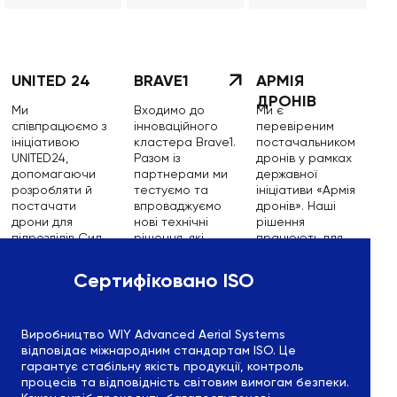
UNITED 24
BRAVE1
АРМІЯ
ДРОНІВ
Ми
Входимо до
Ми є
співпрацюємо з
інноваційного
перевіреним
ініціативою
кластера Brave1.
постачальником
UNITED24,
Разом із
дронів у рамках
допомагаючи
партнерами ми
державної
розробляти й
тестуємо та
ініціативи «Армія
постачати
впроваджуємо
дронів». Наші
дрони для
нові технічні
рішення
підрозділів Сил
рішення, які
працюють для
оборони
підсилюють
аеророзвідки,
України.
обороноздатніс
коригування
Сертифіковано ISO
ть України на
вогню та
полі бою.
виконання
бойових місій.
Виробництво WIY Advanced Aerial Systems
відповідає міжнародним стандартам ISO. Це
гарантує стабільну якість продукції, контроль
процесів та відповідність світовим вимогам безпеки.