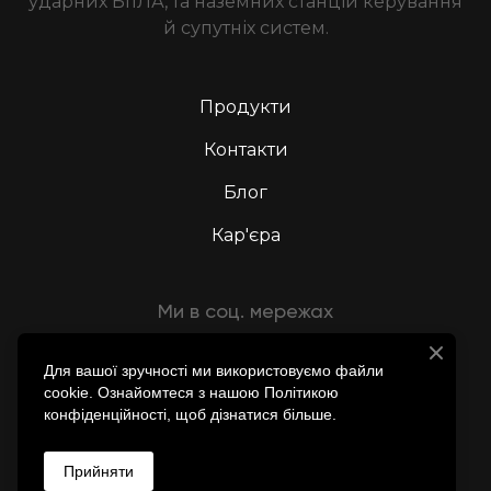
ударних БпЛА, та наземних станцій керування
й супутніх систем.
Продукти
Контакти
Блог
Кар'єра
Ми в соц. мережах
Для вашої зручності ми використовуємо файли
cookie. Ознайомтеся з нашою Політикою
конфіденційності, щоб дізнатися більше.
WIY ADVANCED AERIAL SYSTEMS
Прийняти
All rights reserved