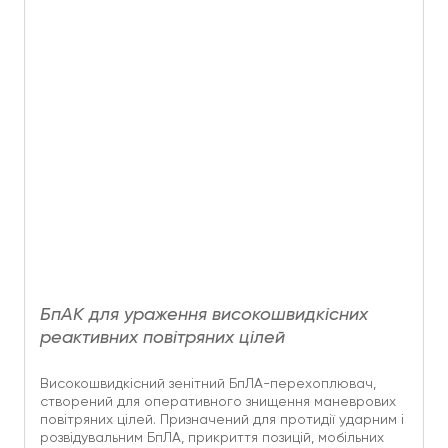
БпАК для ураження високошвидкісних
реактивних повітряних цілей
Високошвидкісний зенітний БпЛА-перехоплювач,
створений для оперативного знищення маневрових
повітряних цілей. Призначений для протидії ударним і
розвідувальним БпЛА, прикриття позицій, мобільних