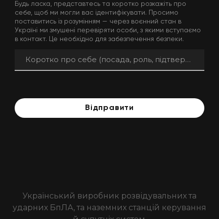
Будь ласка, представтесь та коротко розкажіть про
себе, щоб ми могли вас ідентифікувати. Просимо
поставитись із розумінням — через воєнний стан в
Україні ми змушені перевіряти особи, з якими вступаємо
в контакт. Це необхідно для забезпечення безпеки.
Відправити
Український виробник розвідувальних та
ударних БпЛА, та наземних станцій керування