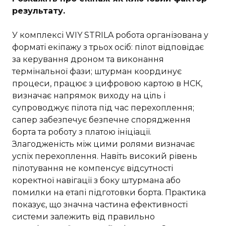
результату.
У комплексі WIY STRILA робота організована у
форматі екіпажу з трьох осіб: пілот відповідає
за керування дроном та виконання
термінальної фази; штурман координує
процеси, працює з цифровою картою в НСК,
визначає напрямок виходу на ціль і
супроводжує пілота під час перехоплення;
сапер забезпечує безпечне спорядження
борта та роботу з платою ініціації.
Злагодженість між цими ролями визначає
успіх перехоплення. Навіть високий рівень
пілотування не компенсує відсутності
коректної навігації з боку штурмана або
помилки на етапі підготовки борта. Практика
показує, що значна частина ефективності
системи залежить від правильно