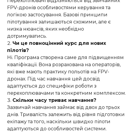
Перехоплювачі відрізняються від звичайних
FPV-дронів особливостями керування та
логікою застосування. Базові принципи
пілотування залишаються схожими, але є
низка нюансів, яких необхідно
дотримуватись.
Чи це повноцінний курс для нових
пілотів?
Ні. Програма створена саме для підвищенням
кваліфікації. Вона розрахована на операторів,
які вже мають практику польотів на FPV-
дронах. Під час навчання цей досвід
адаптується до специфіки роботи з
перехоплювачами та конкретним комплексом.
Скільки часу триває навчання?
Зазвичай навчання займає від двох до трьох
днів. Тривалість залежить від рівня підготовки
екіпажу та того, наскільки швидко пілоти
адаптуються до особливостей системи.