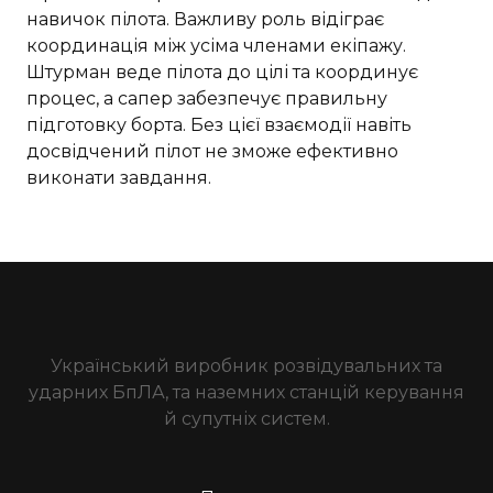
навичок пілота. Важливу роль відіграє
координація між усіма членами екіпажу.
Штурман веде пілота до цілі та координує
процес, а сапер забезпечує правильну
підготовку борта. Без цієї взаємодії навіть
досвідчений пілот не зможе ефективно
виконати завдання.
Український виробник розвідувальних та
ударних БпЛА, та наземних станцій керування
й супутніх систем.