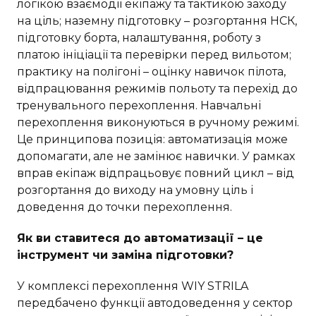
логікою взаємодії екіпажу та тактикою заходу
на ціль; наземну підготовку – розгортання НСК,
підготовку борта, налаштування, роботу з
платою ініціації та перевірки перед вильотом;
практику на полігоні – оцінку навичок пілота,
відпрацювання режимів польоту та перехід до
тренувального перехоплення. Навчальні
перехоплення виконуються в ручному режимі.
Це принципова позиція: автоматизація може
допомагати, але не замінює навички. У рамках
вправ екіпаж відпрацьовує повний цикл – від
розгортання до виходу на умовну ціль і
доведення до точки перехоплення.
Як ви ставитеся до автоматизації – це
інструмент чи заміна підготовки?
У комплексі перехоплення WIY STRILA
передбачено функції автодоведення у сектор