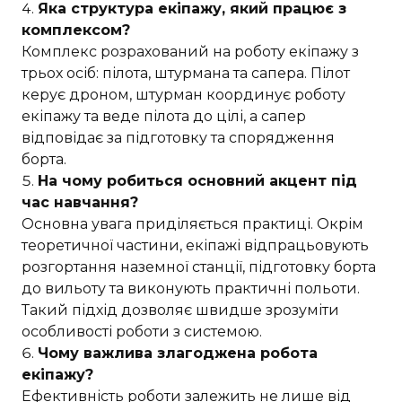
Яка структура екіпажу, який працює з
комплексом?
Комплекс розрахований на роботу екіпажу з
трьох осіб: пілота, штурмана та сапера. Пілот
керує дроном, штурман координує роботу
екіпажу та веде пілота до цілі, а сапер
відповідає за підготовку та спорядження
борта.
На чому робиться основний акцент під
час навчання?
Основна увага приділяється практиці. Окрім
теоретичної частини, екіпажі відпрацьовують
розгортання наземної станції, підготовку борта
до вильоту та виконують практичні польоти.
Такий підхід дозволяє швидше зрозуміти
особливості роботи з системою.
Чому важлива злагоджена робота
екіпажу?
Ефективність роботи залежить не лише від